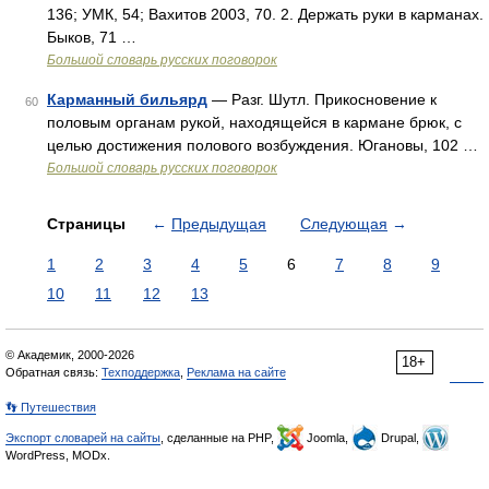
136; УМК, 54; Вахитов 2003, 70. 2. Держать руки в карманах.
Быков, 71 …
Большой словарь русских поговорок
Карманный бильярд
— Разг. Шутл. Прикосновение к
60
половым органам рукой, находящейся в кармане брюк, с
целью достижения полового возбуждения. Югановы, 102 …
Большой словарь русских поговорок
Страницы
←
Предыдущая
Следующая
→
1
2
3
4
5
6
7
8
9
10
11
12
13
© Академик, 2000-2026
18+
Обратная связь:
Техподдержка
,
Реклама на сайте
👣 Путешествия
Экспорт словарей на сайты
, сделанные на PHP,
Joomla,
Drupal,
WordPress, MODx.