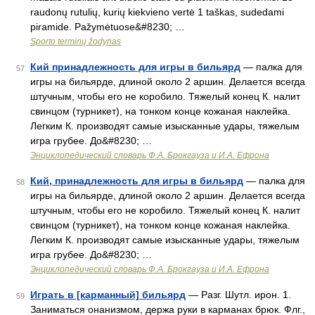
raudonų rutulių, kurių kiekvieno vertė 1 taškas, sudedami
piramide. Pažymėtuose&#8230; …
Sporto terminų žodynas
Кий принадлежность для игры в бильярд
— палка для
57
игры на бильярде, длиной около 2 аршин. Делается всегда
штучным, чтобы его не коробило. Тяжелый конец К. налит
свинцом (турникет), на тонком конце кожаная наклейка.
Легким К. производят самые изысканные удары, тяжелым
игра грубее. До&#8230; …
Энциклопедический словарь Ф.А. Брокгауза и И.А. Ефрона
Кий, принадлежность для игры в бильярд
— палка для
58
игры на бильярде, длиной около 2 аршин. Делается всегда
штучным, чтобы его не коробило. Тяжелый конец К. налит
свинцом (турникет), на тонком конце кожаная наклейка.
Легким К. производят самые изысканные удары, тяжелым
игра грубее. До&#8230; …
Энциклопедический словарь Ф.А. Брокгауза и И.А. Ефрона
Играть в [карманный] бильярд
— Разг. Шутл. ирон. 1.
59
Заниматься онанизмом, держа руки в карманах брюк. Флг.,