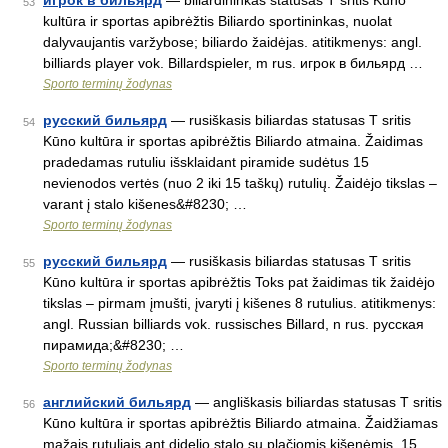
игрок в бильярд
— biliardininkas statusas T sritis Kūno
53
kultūra ir sportas apibrėžtis Biliardo sportininkas, nuolat
dalyvaujantis varžybose; biliardo žaidėjas. atitikmenys: angl.
billiards player vok. Billardspieler, m rus. игрок в бильярд …
Sporto terminų žodynas
русский бильярд
— rusiškasis biliardas statusas T sritis
54
Kūno kultūra ir sportas apibrėžtis Biliardo atmaina. Žaidimas
pradedamas rutuliu išsklaidant piramide sudėtus 15
nevienodos vertės (nuo 2 iki 15 taškų) rutulių. Žaidėjo tikslas –
varant į stalo kišenes&#8230; …
Sporto terminų žodynas
русский бильярд
— rusiškasis biliardas statusas T sritis
55
Kūno kultūra ir sportas apibrėžtis Toks pat žaidimas tik žaidėjo
tikslas – pirmam įmušti, įvaryti į kišenes 8 rutulius. atitikmenys:
angl. Russian billiards vok. russisches Billard, n rus. русская
пирамида;&#8230; …
Sporto terminų žodynas
английский бильярд
— angliškasis biliardas statusas T sritis
56
Kūno kultūra ir sportas apibrėžtis Biliardo atmaina. Žaidžiamas
mažais rutuliais ant didelio stalo su plačiomis kišenėmis. 15