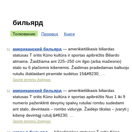
бильярд
Толкование
Перевод
Книги
американский бильярд
— amerikietiškasis biliardas
51
statusas T sritis Kūno kultūra ir sportas apibrėžtis Biliardo
atmaina. Žaidžiama ant 225–250 cm ilgio (arba mažesnio)
stalo su 6 plačiomis kišenėmis. Žaidimas pradedamas baltuoju
rutuliu išsklaidant piramide sudėtus 15&#8230; …
Sporto terminų žodynas
американский бильярд
— amerikietiškasis biliardas
52
statusas T sritis Kūno kultūra ir sportas apibrėžtis Nuo 1 iki 9
numerio paženklinti devynių spalvų rutuliai rombu sudedami
ant stalo, devintasis – rombo viduryje. Žaidėjo tikslas – įvaryti į
kišenę devintąjį rutulį.&#8230; …
Sporto terminų žodynas